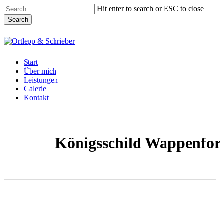
Skip
Hit enter to search or ESC to close
to
Search
main
content
Close
Search
Menu
Start
Über mich
Leistungen
Galerie
Kontakt
Königsschild Wappenfo