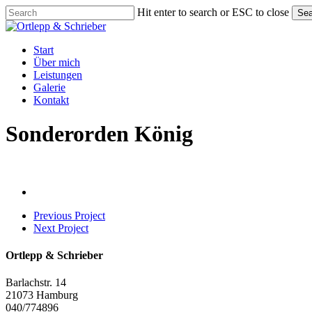
Skip
Hit enter to search or ESC to close
Sea
to
Close
main
Search
content
Menu
Start
Über mich
Leistungen
Galerie
Kontakt
Sonderorden König
Previous Project
Next Project
Ortlepp & Schrieber
Barlachstr. 14
21073 Hamburg
040/774896